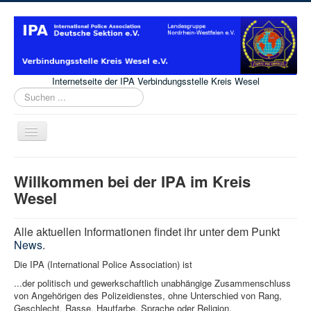
Internetseite der IPA Verbindungsstelle Kreis Wesel
Suchen
...
Navigation
an/aus
Home
Willkommen bei der IPA im Kreis
News
Wesel
Vorstand
Alle aktuellen Informationen findet ihr unter dem Punkt
Impressum
News
.
Die IPA (International Police Association) ist
...der politisch und gewerkschaftlich unabhängige Zusammenschluss
von Angehörigen des Polizeidienstes, ohne Unterschied von Rang,
Geschlecht, Rasse, Hautfarbe, Sprache oder Religion.